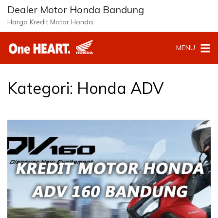
L
Dealer Motor Honda Bandung
a
Harga Kredit Motor Honda
n
g
MENU
s
u
n
g
Kategori:
Honda ADV
k
e
k
o
n
t
e
n