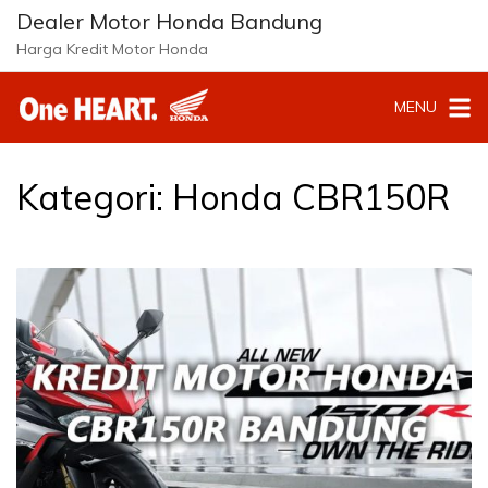
L
Dealer Motor Honda Bandung
a
Harga Kredit Motor Honda
n
g
MENU
s
u
n
g
Kategori:
Honda CBR150R
k
e
k
o
n
t
e
n