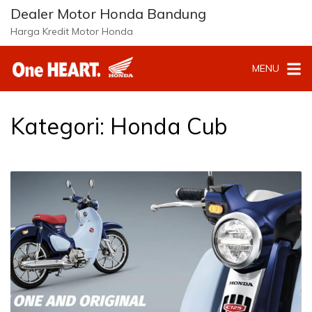
L
Dealer Motor Honda Bandung
a
Harga Kredit Motor Honda
n
g
MENU
s
u
n
g
Kategori:
Honda Cub
k
e
k
o
n
t
e
n