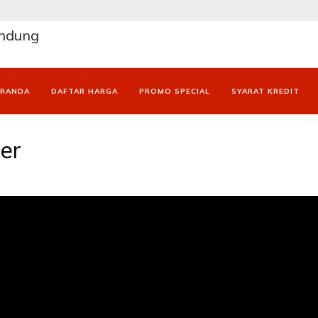
andung
ERANDA
DAFTAR HARGA
PROMO SPECIAL
SYARAT KREDIT
er