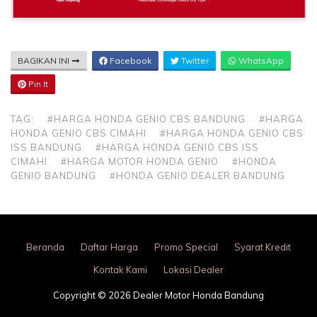
BAGIKAN INI
Facebook
Twitter
WhatsApp
Pin It
TAG:
#HARGA HONDA GENIO CBS BANDUNG
#HARGA
HONDA GENIO CBS CIMAHI
#HARGA HONDA GENIO CBS
ISS BANDUNG
#HARGA HONDA GENIO CBS ISS
CIMAHI
#HARGA MOTOR HONDA GENIO
#HONDA
GENIO BANDUNG
#HONDA GENIO DEALER BANDUNG
Beranda
Daftar Harga
Promo Special
Syarat Kredit
Kontak Kami
Lokasi Dealer
Copyright © 2026 Dealer Motor Honda Bandung