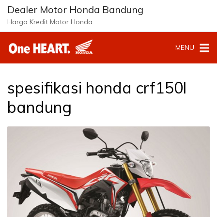
Langsung
Dealer Motor Honda Bandung
ke
Harga Kredit Motor Honda
konten
MENU
spesifikasi honda crf150l
bandung