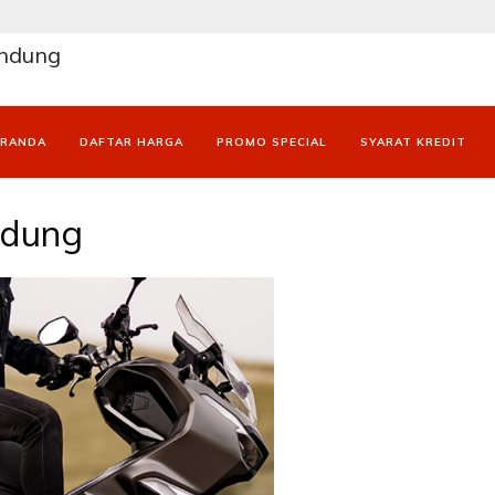
andung
ERANDA
DAFTAR HARGA
PROMO SPECIAL
SYARAT KREDIT
ndung