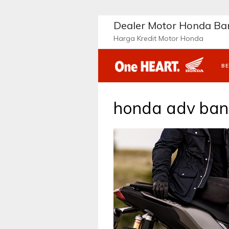
Langsung
ke
Dealer Motor Honda B
konten
Harga Kredit Motor Honda
B
honda adv ba