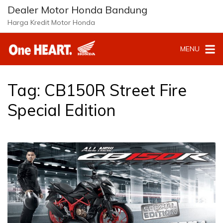
L
Dealer Motor Honda Bandung
a
Harga Kredit Motor Honda
n
g
MENU
s
u
n
g
Tag:
CB150R Street Fire
k
e
Special Edition
k
o
n
t
e
n