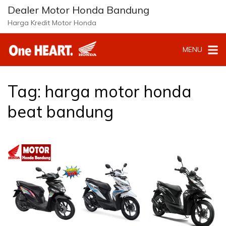
L
Dealer Motor Honda Bandung
a
Harga Kredit Motor Honda
n
g
MENU
s
u
n
g
Tag:
harga motor honda
k
e
beat bandung
k
o
n
t
e
n