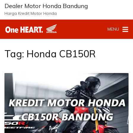
L
Dealer Motor Honda Bandung
a
Harga Kredit Motor Honda
n
g
MENU
s
u
n
g
Tag:
Honda CB150R
k
e
k
o
n
t
e
n