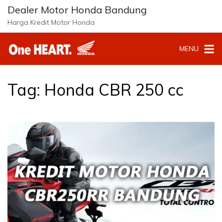
L
Dealer Motor Honda Bandung
a
Harga Kredit Motor Honda
n
g
MENU
s
u
n
g
Tag:
Honda CBR 250 cc
k
e
k
o
n
t
e
n