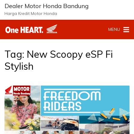
L
Dealer Motor Honda Bandung
a
Harga Kredit Motor Honda
n
g
MENU
s
u
n
g
Tag:
New Scoopy eSP Fi
k
e
Stylish
k
o
n
t
e
n