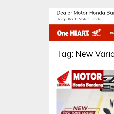
L
a
Dealer Motor Honda B
n
Harga Kredit Motor Honda
g
s
u
B
n
g
k
Tag:
New Vari
e
k
o
n
t
e
n