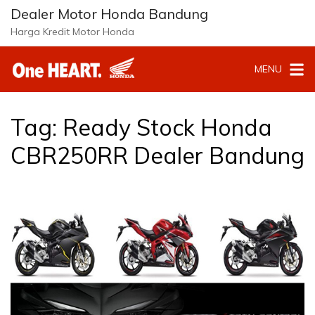
L
Dealer Motor Honda Bandung
a
Harga Kredit Motor Honda
n
g
MENU
s
u
n
g
Tag:
Ready Stock Honda
k
e
CBR250RR Dealer Bandung
k
o
n
t
e
n