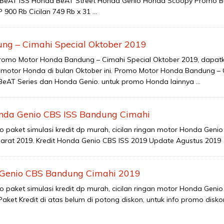
eAT ISS Honda BeAT Street Honda Genio Honda Scoopy Promo Bu
900 Rb Cicilan 749 Rb x 31 …
ng – Cimahi Special Oktober 2019
romo Motor Honda Bandung – Cimahi Special Oktober 2019, dapat
 motor Honda di bulan Oktober ini. Promo Motor Honda Bandung – 
BeAT Series dan Honda Genio. untuk promo Honda lainnya …
nda Genio CBS ISS Bandung Cimahi
o paket simulasi kredit dp murah, cicilan ringan motor Honda Genio
rat 2019. Kredit Honda Genio CBS ISS 2019 Update Agustus 2019
 Genio CBS Bandung Cimahi 2019
o paket simulasi kredit dp murah, cicilan ringan motor Honda Geni
ket Kredit di atas belum di potong diskon, untuk info promo disko