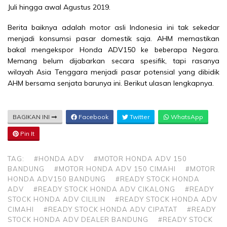
Juli hingga awal Agustus 2019.
Berita baiknya adalah motor asli Indonesia ini tak sekedar
menjadi konsumsi pasar domestik saja. AHM memastikan
bakal mengekspor Honda ADV150 ke beberapa Negara.
Memang belum dijabarkan secara spesifik, tapi rasanya
wilayah Asia Tenggara menjadi pasar potensial yang dibidik
AHM bersama senjata barunya ini. Berikut ulasan lengkapnya.
BAGIKAN INI
Facebook
Twitter
WhatsApp
Pin It
TAG:
#HONDA ADV
#MOTOR HONDA ADV 150
BANDUNG
#MOTOR HONDA ADV 150 CIMAHI
#MOTOR
HONDA ADV150 BANDUNG
#READY STOCK HONDA
ADV
#READY STOCK HONDA ADV CIKALONG
#READY
STOCK HONDA ADV CILILIN
#READY STOCK HONDA ADV
CIMAHI
#READY STOCK HONDA ADV CIPATAT
#READY
STOCK HONDA ADV DEALER BANDUNG
#READY STOCK