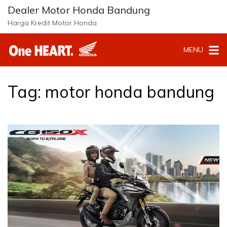
L
Dealer Motor Honda Bandung
a
Harga Kredit Motor Honda
n
g
MENU
s
u
n
g
Tag:
motor honda bandung
k
e
k
o
n
t
e
n