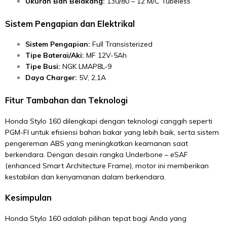
Ukuran Ban Belakang:
130/80 – 12 M/C Tubeless
Sistem Pengapian dan Elektrikal
Sistem Pengapian:
Full Transisterized
Tipe Baterai/Aki:
MF 12V-5Ah
Tipe Busi:
NGK LMAP8L-9
Daya Charger:
5V, 2,1A
Fitur Tambahan dan Teknologi
Honda Stylo 160 dilengkapi dengan teknologi canggih seperti
PGM-FI untuk efisiensi bahan bakar yang lebih baik, serta sistem
pengereman ABS yang meningkatkan keamanan saat
berkendara. Dengan desain rangka Underbone – eSAF
(enhanced Smart Architecture Frame), motor ini memberikan
kestabilan dan kenyamanan dalam berkendara.
Kesimpulan
Honda Stylo 160 adalah pilihan tepat bagi Anda yang