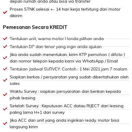
depan rumah anda atau bisa via transfer
Proses STNK selesai +- 14 hari kerja terhitung dari motor
dikirim
Pemesanan Secara KREDIT
Tentukan unit, warna motor Honda pilihan anda
Tentukan DP dan tenor yang ingin anda ajukan
Jika anda sudah menentukan, kirim KTP pemohon ( difoto )
dan nomor telepon kepada kami via WhatsApp / Email
Tentukan Jadwal SURVEY. Contoh : 1 Mei 2021 jam 7 malam
Siapkan berkas / persyaratan yang sudah diberitahukan oleh
sales
Waktu Survey : siapkan persyaratan dan berikan kepada
pihak leasing
Setelah Survey : Keputusan ACC datau RIJECT dari leasing
paling lama H+1 dari survey
Jika ACC dan unit yang anda inginkan ready, motor bisa
langsung kirim