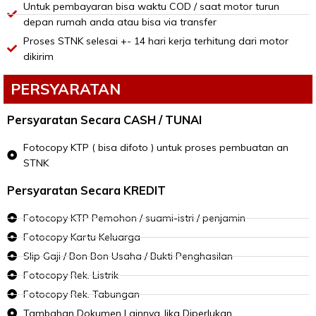
Untuk pembayaran bisa waktu COD / saat motor turun
depan rumah anda atau bisa via transfer
Proses STNK selesai +- 14 hari kerja terhitung dari motor
dikirim
PERSYARATAN
Persyaratan Secara CASH / TUNAI
Fotocopy KTP ( bisa difoto ) untuk proses pembuatan an
STNK
Persyaratan Secara KREDIT
Fotocopy KTP Pemohon / suami-istri / penjamin
Fotocopy Kartu Keluarga
Slip Gaji / Bon Bon Usaha / Bukti Penghasilan
Fotocopy Rek. Listrik
Fotocopy Rek. Tabungan
Tambahan Dokumen Lainnya Jika Diperlukan