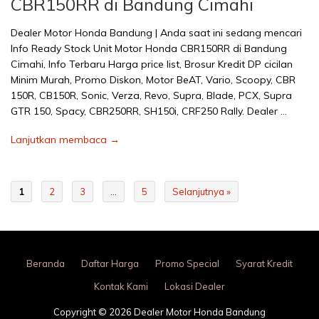
CBR150RR di Bandung Cimahi
Dealer Motor Honda Bandung | Anda saat ini sedang mencari
Info Ready Stock Unit Motor Honda CBR150RR di Bandung
Cimahi, Info Terbaru Harga price list, Brosur Kredit DP cicilan
Minim Murah, Promo Diskon, Motor BeAT, Vario, Scoopy, CBR
150R, CB150R, Sonic, Verza, Revo, Supra, Blade, PCX, Supra
GTR 150, Spacy, CBR250RR, SH150i, CRF250 Rally. Dealer …
Lanjutkan membaca →
1
2
3
…
5
Selanjutnya »
Beranda
Daftar Harga
Promo Special
Syarat Kredit
Kontak Kami
Lokasi Dealer
Copyright © 2026 Dealer Motor Honda Bandung