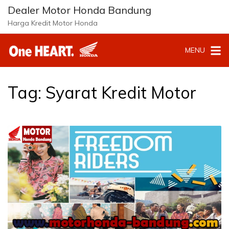
L
Dealer Motor Honda Bandung
a
Harga Kredit Motor Honda
n
g
MENU
s
u
n
g
Tag:
Syarat Kredit Motor
k
e
k
o
n
t
e
n