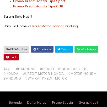
Promo Kredit Honda Tipe Sport
Promo Kredit Honda Tipe CUB
Salam Satu Hati !!
Back To Home –
Dealer Motor Honda Bandung
BAGIKAN INI
Facebook
Twitter
WhatsApp
Pin It
TAG:
#BANDUNG
#DEALER HONDA BANDUNG
#HONDA
#KREDIT MOTOR HONDA
#MOTOR HONDA
BANDUNG
#SYARAT KREDIT MOTOR
Beranda
Daftar Harga
Promo Special
Syarat Kredit