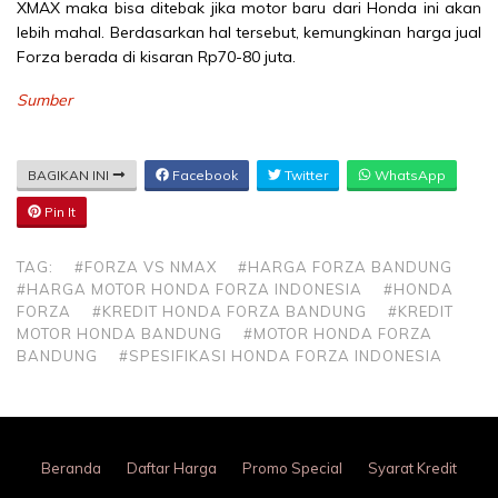
XMAX maka bisa ditebak jika motor baru dari Honda ini akan
lebih mahal. Berdasarkan hal tersebut, kemungkinan harga jual
Forza berada di kisaran Rp70-80 juta.
Sumber
BAGIKAN INI
Facebook
Twitter
WhatsApp
Pin It
TAG:
#FORZA VS NMAX
#HARGA FORZA BANDUNG
#HARGA MOTOR HONDA FORZA INDONESIA
#HONDA
FORZA
#KREDIT HONDA FORZA BANDUNG
#KREDIT
MOTOR HONDA BANDUNG
#MOTOR HONDA FORZA
BANDUNG
#SPESIFIKASI HONDA FORZA INDONESIA
Beranda
Daftar Harga
Promo Special
Syarat Kredit